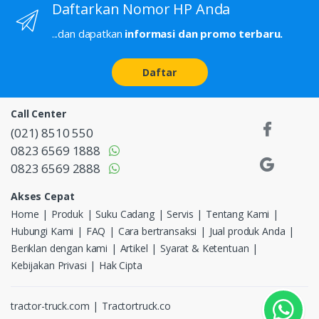
Daftarkan Nomor HP Anda
...dan dapatkan
informasi dan promo terbaru.
Daftar
Call Center
(021) 8510 550
0823 6569 1888
0823 6569 2888
Akses Cepat
Home
Produk
Suku Cadang
Servis
Tentang Kami
Hubungi Kami
FAQ
Cara bertransaksi
Jual produk Anda
Beriklan dengan kami
Artikel
Syarat & Ketentuan
Kebijakan Privasi
Hak Cipta
tractor-truck.com
Tractortruck.co