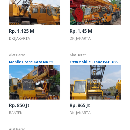
Rp. 1,125 M
Rp. 1,45 M
DKI JAKARTA
DKI JAKARTA
Alat Berat
Alat Berat
Mobile Crane Kato NK350
1998 Mobile Crane P&H 435
Rp. 850 Jt
Rp. 865 Jt
BANTEN
DKI JAKARTA
Alat Berat