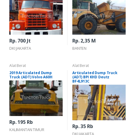
Rp. 700 Jt
Rp. 2,35 M
DKI JAKARTA
BANTEN
Alat Berat
Alat Berat
2019 Articulated Dump
Articulated Dump Truck
Truck (ADT) Volvo A60H
(ADT) BPI KHD Deutz
BF4L913C
Rp. 195 Rb
Rp. 35 Rb
KALIMANTAN TIMUR
DKI JAKARTA