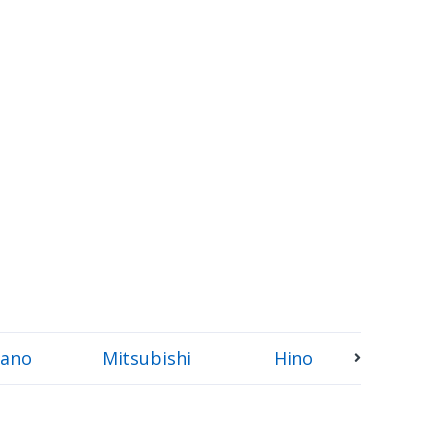
ano
Mitsubishi
Hino
Sumi