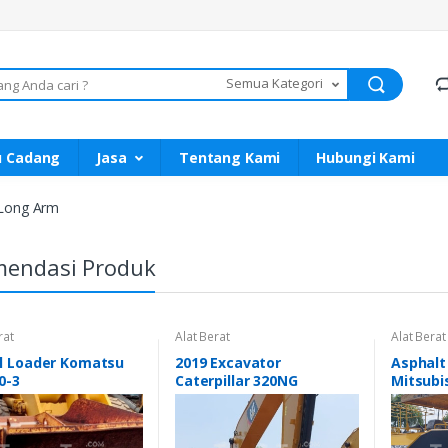
Semua Kategori
u Cadang
Jasa
Tentang Kami
Hubungi Kami
Long Arm
endasi Produk
rat
Alat Berat
Alat Berat
l Loader Komatsu
2019 Excavator
Asphalt 
0-3
Caterpillar 320NG
Mitsubi