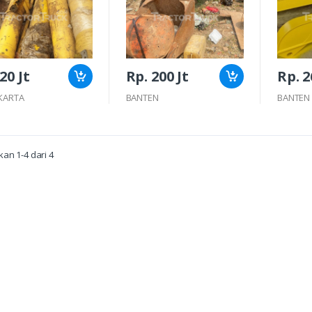
20 Jt
Rp. 200 Jt
Rp. 2
AKARTA
BANTEN
BANTEN
an 1-4 dari 4