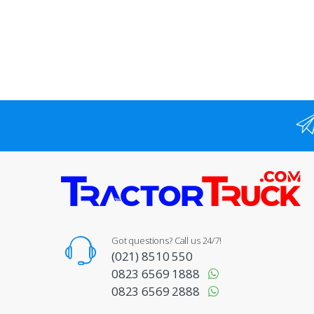
Got questions? Call us 24/7!
(021) 8510 550
0823 6569 1888
0823 6569 2888