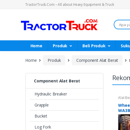
TractorTruck.Com – All about Heavy Equipment & Truck
Search
Home
Produk
Beli Produk
Suk
Home
Produk
Component Alat Berat
Rekom
Component Alat Berat
Hydraulic Breaker
Alat Be
Grapple
Whee
WA38
Bucket
Log Fork