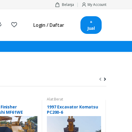
Belanja
My Account
+
Login / Daftar
Jual
Alat Berat
Alat Berat
Finisher
1997 Excavator Komatsu
Crawler C
shi MF61WE
PC200-6
7045