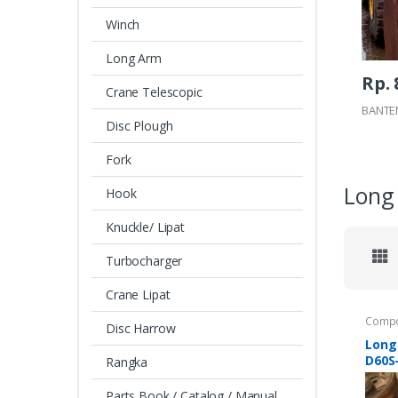
Winch
Long Arm
Rp. 
Crane Telescopic
BANTE
Disc Plough
Fork
Long
Hook
Knuckle/ Lipat
Turbocharger
Crane Lipat
Compo
Disc Harrow
Long
D60S
Rangka
Parts Book / Catalog / Manual