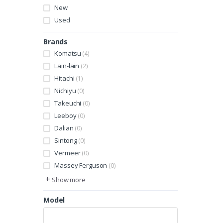
New
Used
Brands
Komatsu
(4)
Lain-lain
(2)
Hitachi
(1)
Nichiyu
(0)
Takeuchi
(0)
Leeboy
(0)
Dalian
(0)
Sintong
(0)
Vermeer
(0)
Massey Ferguson
(0)
+
Show more
Model