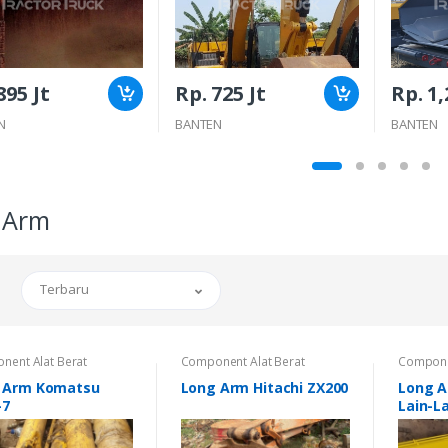
895 Jt
Rp. 725 Jt
Rp. 1
N
BANTEN
BANTEN
 Arm
Terbaru
nent Alat Berat
Component Alat Berat
Componen
 Arm Komatsu
Long Arm Hitachi ZX200
Long A
-7
Lain-L