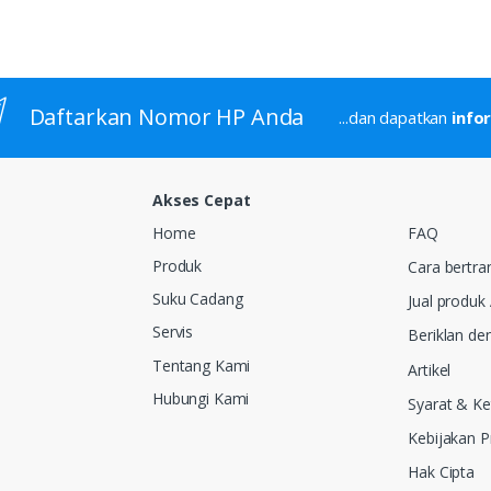
Daftarkan Nomor HP Anda
...dan dapatkan
info
Akses Cepat
Home
FAQ
Produk
Cara bertra
Suku Cadang
Jual produk
Servis
Beriklan de
Tentang Kami
Artikel
Hubungi Kami
Syarat & K
Kebijakan Pr
Hak Cipta