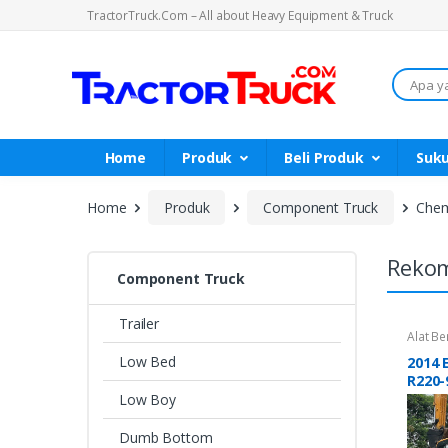
TractorTruck.Com – All about Heavy Equipment & Truck
Search
Home
Produk
Beli Produk
Suk
Home
Produk
Component Truck
Chem
Rekom
Component Truck
Trailer
Alat Be
Low Bed
2014 Exc
R220-
Low Boy
Dumb Bottom