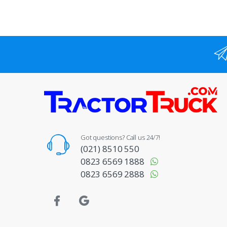
Got questions? Call us 24/7!
(021) 8510 550
0823 6569 1888
0823 6569 2888