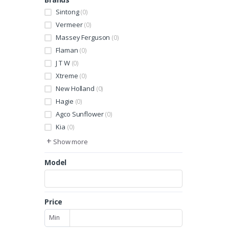
Sintong
(0)
Vermeer
(0)
Massey Ferguson
(0)
Flaman
(0)
J T W
(0)
Xtreme
(0)
New Holland
(0)
Hagie
(0)
Agco Sunflower
(0)
Kia
(0)
+
Show more
Model
Price
Min