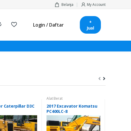
Belanja
My Account
+
Login / Daftar
Jual
Alat Berat
Alat Berat
r Caterpillar D3C
2017 Excavator Komatsu
2011 Bulld
PC400LC-8
D6G Seri II