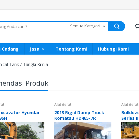
Semua Kategori
u Cadang
Jasa
Tentang Kami
Hubungi Kami
ical Tank / Tangki Kimia
endasi Produk
rat
Alat Berat
Alat Berat
avator Hyundai
2013 Rigid Dump Truck
Bulldoze
9SH
Komatsu HD465-7R
Series II