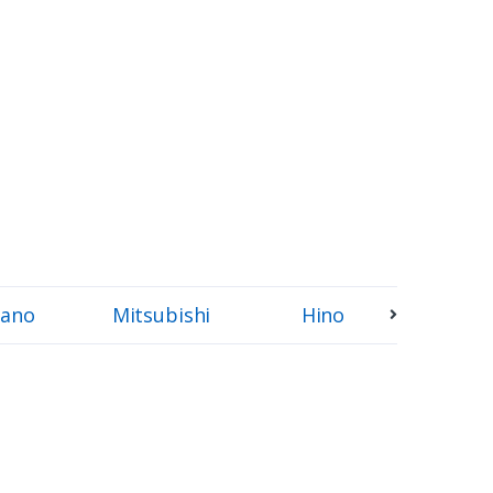
ano
Mitsubishi
Hino
Sumi