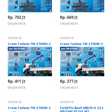
Rp. 702 Jt
Rp. 669 Jt
DKI JAKARTA
DKI JAKARTA
Alat Berat
Alat Berat
Crane Tadano TM-ZT505H-2
Crane Tadano TM-ZT504H-2
Rp. 411 Jt
Rp. 377 Jt
DKI JAKARTA
DKI JAKARTA
Alat Berat
Alat Berat
Crane Tadano TM-ZT503H-2
Forklifts Baoli KBD25-0: 2,5 t
WEICHAI VE Std, MT